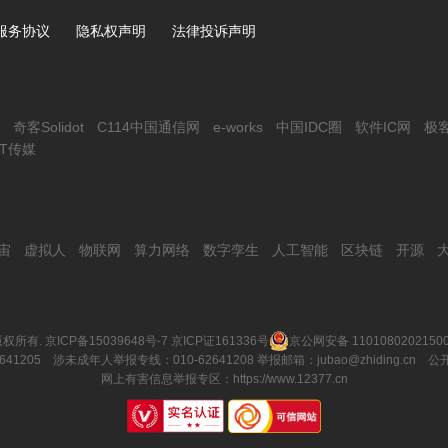
服务协议
隐私权声明
法律投诉声明
奇客Solidot
C114中国通信网
e-works
中国IDC圈
软件IC网
极
IT传媒
宙
虚拟人
物联网
算力网络
数字孪生
人工智能
区块链
开源
权所有.
京ICP备15039648号-7
京ICP证161336号
京公网安备 1101080202150
641205 涉未成年人举报专线：010-62641208 举报邮箱：jubao@zhiding.cn
公
网上有害信息举报专区：
https://www.12377.cn