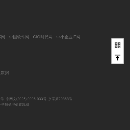
客网
中国软件网
CIO时代网
中小企业IT网
大数据
0号 京网文(2025) 0096-033号 京字第20868号
开举报受理处置规则