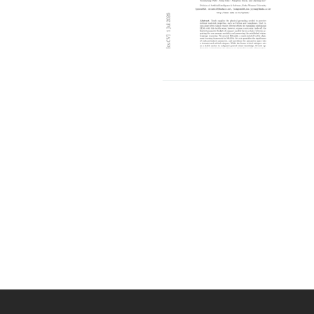
一集团：数字化是必选项，AI是生存项
因湃电池 × 达索系统
业最