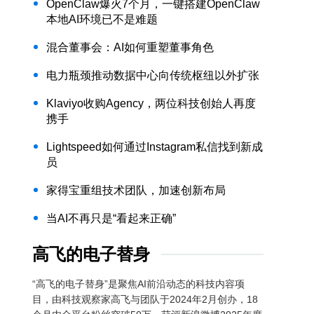
OpenClaw爆火7个月，一键搭建OpenClaw
本地AI环境已不是难题
混合董事会：AI如何重塑董事角色
电力瓶颈推动数据中心向传统枢纽以外扩张
Klaviyo收购Agency，两位科技创始人再度
携手
Lightspeed如何通过Instagram私信找到新成
员
家得宝重组技术团队，加速创新布局
当AI不再只是“看起来正确”
高飞的电子替身
“高飞的电子替身”是聚焦AI前沿动态的科技内容项
目，由科技观察家高飞与团队于2024年2月创办，18