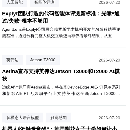
人工智能
智能体评测
2026-07-20
代码质量评估
Explyt团队打造的代码智能体评测新标准：光靠“通
过/失败“根本不够用
AgentLens是Explyt公司联合俄罗斯学术机构开发的AI编程助手评
测基准，通过分析完整人机交互轨迹而非仅看最终结果，从五个维
度评估代码智能体的真实表现。
英伟达
Jetson T3000
2026-07-20
Aetina
Aetina宣布支持英伟达Jetson T3000和T2000 AI模
块
边缘AI计算厂商Aetina宣布，将在其DeviceEdge AIE-KT风冷系列
和新款AIE-PT无风扇平台上支持英伟达全新Jetson T3000和
T2000模块。T3000基于Blackwell GPU，最高提供865 FP4
TFLOPS算力，功耗70W；T2000则提供400 FP4 TFLOPS，面向
视觉AI代理和自主移动机器人等场景。两款模块预计2027年第一
多模态大语言模型
触觉感知
2026-07-20
季度上市，支持Nemotron、Cosmos 3等英伟达AI软件生态。
掩码隔离训练
机器人的“触觉觉醒“：韩国梨花女子大学如何让小