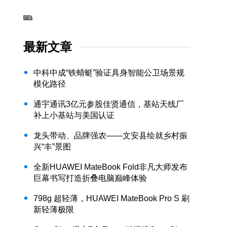
最新文章
中科中成“铁蜻蜓”验证具身智能公卫场景规
模化路径
通宇通讯3亿元参股佳贤通信，基站天线厂
补上小基站与美国认证
龙头带动、品牌强农——文安县绘就乡村振
兴“丰”景图
全新HUAWEI MateBook Fold非凡大师发布
巨幕书写打造折叠电脑巅峰体验
798g 超轻薄，HUAWEI MateBook Pro S 刷
新轻薄极限