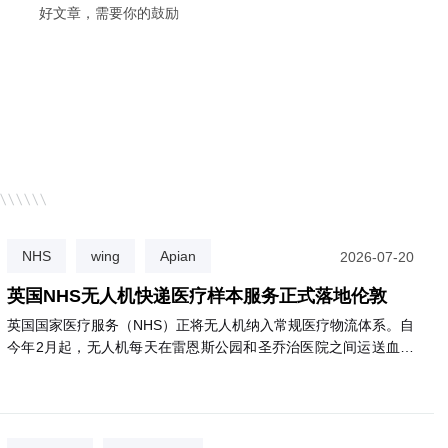
好文章，需要你的鼓励
NHS
wing
Apian
2026-07-20
英国NHS无人机快递医疗样本服务正式落地伦敦
英国国家医疗服务（NHS）正将无人机纳入常规医疗物流体系。自
今年2月起，无人机每天在雷恩斯公园和圣乔治医院之间运送血液
等诊断样本，飞行仅需3分钟，比公路运输快约85%，且碳排放减
少高达98%。目前已有逾2000名患者受益。NHS计划将该服务扩
展至圣赫利尔、克罗伊登等多家医院，最终惠及约180万名患者。
该网络由英国医疗初创公司Apian与谷歌旗下Wing合作运营。