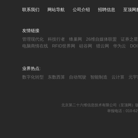
联系我们
网站导航
公司介绍
招聘信息
至顶网
友情链接
管理现代化
科技行者
锋巢网
26维自媒体联盟
证券之星
电脑商情在线
RFID世界网
硅谷网
猎云网
华为云
DO
业界热点:
数字化转型
东数西算
自动驾驶
智能制造
云计算
元宇
北京第二十六维信息技术有限公司（至顶网）版
举报电话：010-62