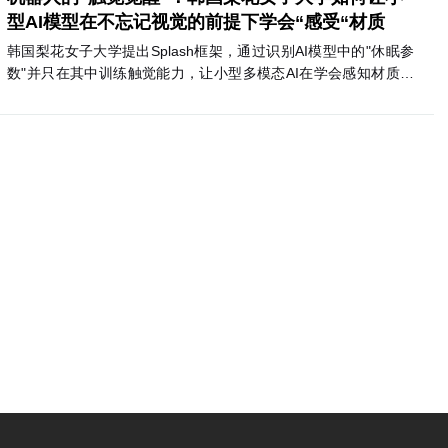
型AI模型在不忘记视觉的前提下学会“感受“材质
韩国梨花女子大学提出Splash框架，通过识别AI模型中的"休眠参
数"并只在其中训练触觉能力，让小型多模态AI在学会感知材质触
感的同时，完整保留原有视觉语言推理能力。
：如何共创出一套电池产
AI走进真实世界之后：安全、健康与产
佳实践
命题