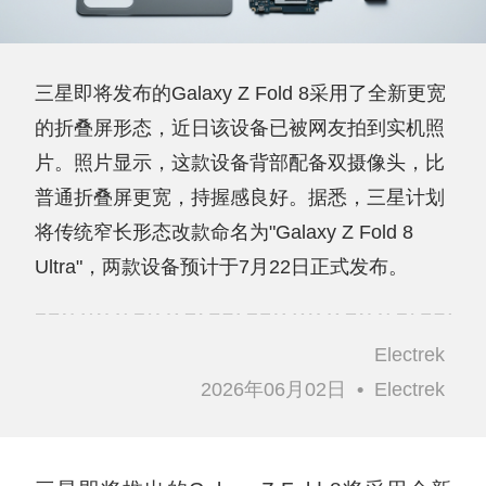
三星即将发布的Galaxy Z Fold 8采用了全新更宽
的折叠屏形态，近日该设备已被网友拍到实机照
片。照片显示，这款设备背部配备双摄像头，比
普通折叠屏更宽，持握感良好。据悉，三星计划
将传统窄长形态改款命名为"Galaxy Z Fold 8
Ultra"，两款设备预计于7月22日正式发布。
Electrek
2026年06月02日
•
Electrek