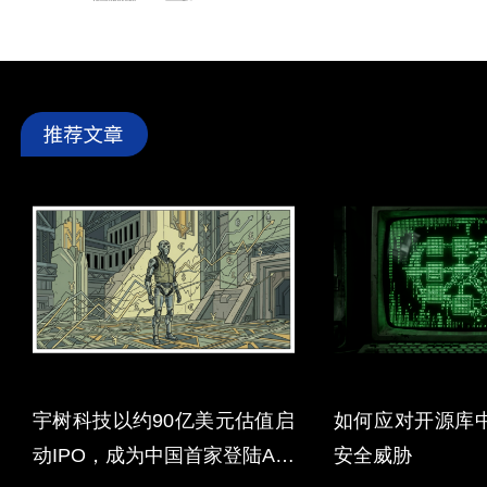
宇树科技以约90亿美元估值启
如何应对开源库
动IPO，成为中国首家登陆A股
安全威胁