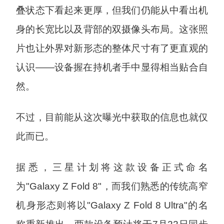
叠状态下看起来更厚，但我们仍能从中看出机
身的长宽比以及背部的双摄像头布局。这张照
片也让外界对新形态的整体尺寸有了更直观的
认识——设备握在持机者手中显得相当贴合自
然。
不过，目前能从这次曝光中获取的信息也就仅
此而已。
据悉，三星计划将这款设备正式命名
为"Galaxy Z Fold 8"，而我们熟悉的传统高窄
机身形态则将以"Galaxy Z Fold 8 Ultra"的名