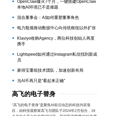
OpenClaw爆火7个月，一键搭建OpenClaw
本地AI环境已不是难题
混合董事会：AI如何重塑董事角色
电力瓶颈推动数据中心向传统枢纽以外扩张
Klaviyo收购Agency，两位科技创始人再度
携手
Lightspeed如何通过Instagram私信找到新成
员
家得宝重组技术团队，加速创新布局
当AI不再只是“看起来正确”
高飞的电子替身
“高飞的电子替身”是聚焦AI前沿动态的科技内容项
目，由科技观察家高飞与团队于2024年2月创办，18