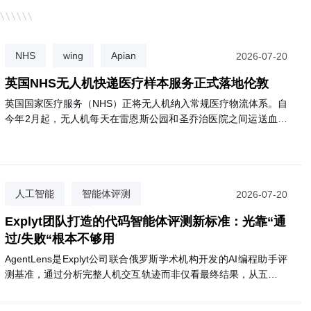
NHS
wing
Apian
2026-07-20
英国NHS无人机快递医疗样本服务正式落地伦敦
英国国家医疗服务（NHS）正将无人机纳入常规医疗物流体系。自
今年2月起，无人机每天在雷恩斯公园和圣乔治医院之间运送血液
等诊断样本，飞行仅需3分钟，比公路运输快约85%，且碳排放减
少高达98%。目前已有逾2000名患者受益。NHS计划将该服务扩
展至圣赫利尔、克罗伊登等多家医院，最终惠及约180万名患者。
该网络由英国医疗初创公司Apian与谷歌旗下Wing合作运营。
人工智能
智能体评测
2026-07-20
代码质量评估
Explyt团队打造的代码智能体评测新标准：光靠“通
过/失败“根本不够用
AgentLens是Explyt公司联合俄罗斯学术机构开发的AI编程助手评
测基准，通过分析完整人机交互轨迹而非仅看最终结果，从五个维
度评估代码智能体的真实表现。