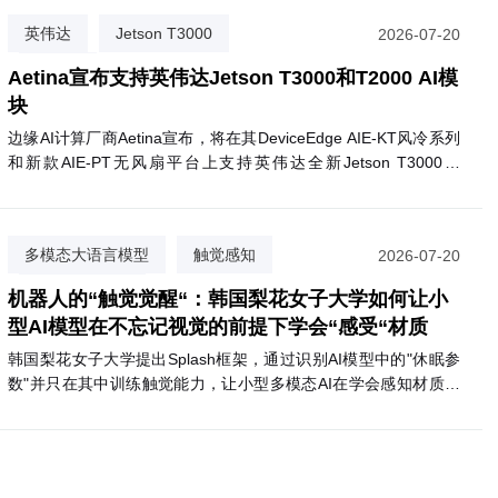
英伟达
Jetson T3000
2026-07-20
Aetina
Aetina宣布支持英伟达Jetson T3000和T2000 AI模
块
边缘AI计算厂商Aetina宣布，将在其DeviceEdge AIE-KT风冷系列
和新款AIE-PT无风扇平台上支持英伟达全新Jetson T3000和
T2000模块。T3000基于Blackwell GPU，最高提供865 FP4
：安全、健康与产业的新
埃森哲：100年前是电机，今天是AI，
TFLOPS算力，功耗70W；T2000则提供400 FP4 TFLOPS，面向
题
值正在重新排序
视觉AI代理和自主移动机器人等场景。两款模块预计2027年第一
多模态大语言模型
触觉感知
2026-07-20
季度上市，支持Nemotron、Cosmos 3等英伟达AI软件生态。
掩码隔离训练
机器人的“触觉觉醒“：韩国梨花女子大学如何让小
型AI模型在不忘记视觉的前提下学会“感受“材质
韩国梨花女子大学提出Splash框架，通过识别AI模型中的"休眠参
数"并只在其中训练触觉能力，让小型多模态AI在学会感知材质触
感的同时，完整保留原有视觉语言推理能力。