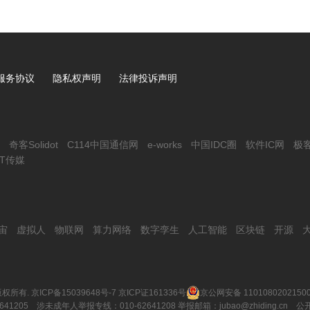
服务协议
隐私权声明
法律投诉声明
奇客Solidot
C114中国通信网
e-works
中国IDC圈
软件IC网
极
IT传媒
宙
虚拟人
物联网
算力网络
数字孪生
人工智能
区块链
开源
权所有.
京ICP备15039648号-7
京ICP证161336号
京公网安备 1101080202150
641205 涉未成年人举报专线：010-62641208 举报邮箱：jubao@zhiding.cn
公