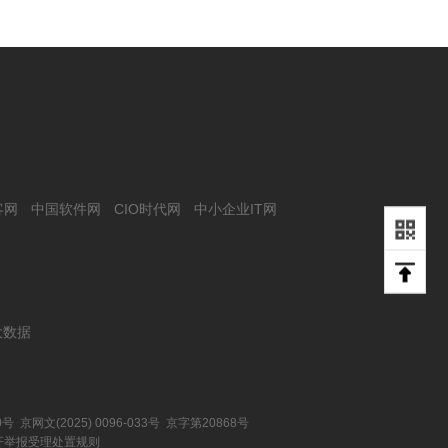
客网
中国软件网
CIO时代网
中小企业IT网
大数据
0号 京网文(2025) 0096-033号 京字第20868号
开举报受理处置规则