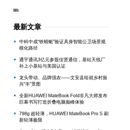
最新文章
中科中成“铁蜻蜓”验证具身智能公卫场景规
模化路径
通宇通讯3亿元参股佳贤通信，基站天线厂
补上小基站与美国认证
龙头带动、品牌强农——文安县绘就乡村振
兴“丰”景图
全新HUAWEI MateBook Fold非凡大师发布
巨幕书写打造折叠电脑巅峰体验
798g 超轻薄，HUAWEI MateBook Pro S 刷
新轻薄极限