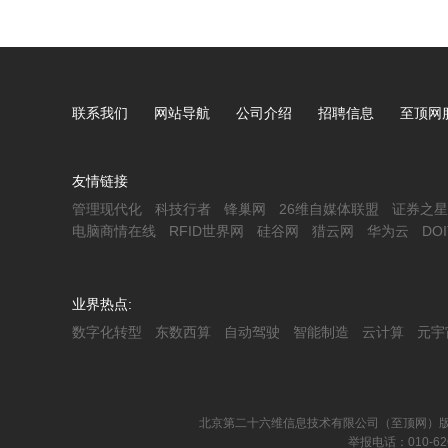
联系我们
网站导航
公司介绍
招聘信息
至顶网
友情链接
管理现代化
科技行者
锋巢网
26维自媒体联盟
证券之星
电脑商情在线
RFID世界网
硅谷网
猎云网
华为云
DO
业界热点:
数字化转型
东数西算
自动驾驶
智能制造
云计算
元宇
北京第二十六维信息技术有限公司（至顶网）版
举报电话：010-62