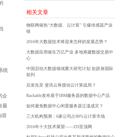
的
相关文章
物联网催热“大数据、云计算” 引爆传感器产业
当
链
2016年大数据技术将迎来怎样的发展态势？
大数据应用催生万亿产业 多地筹建数据交易中
心
中国启动大数据领域重大研究计划 欲跻身国际
系统
前列
后发先至 斐讯云将搅动云计算战局？
的企
Rackable发布基于IBM服务器的数据中心产品
有最
如何避免数据中心闲置服务器泛滥成灾？
内容
三大机构预测：6家公司占80%云计算市场
2016年十大技术展望——ZD至顶网