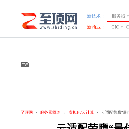
新技术：
服务器
新商业：
CIO
至顶网
›
服务器频道
›
虚拟化/云计算
›
云适配荣膺“最
云适配荣膺“最