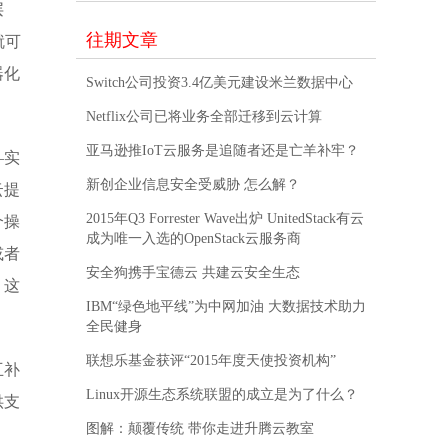
层
往期文章
就可
器化
Switch公司投资3.4亿美元建设米兰数据中心
Netflix公司已将业务全部迁移到云计算
亚马逊推IoT云服务是追随者还是亡羊补牢？
—实
新创企业信息安全受威胁 怎么解？
云提
2015年Q3 Forrester Wave出炉 UnitedStack有云
个操
成为唯一入选的OpenStack云服务商
或者
安全狗携手宝德云 共建云安全生态
，这
IBM“绿色地平线”为中网加油 大数据技术助力
全民健身
联想乐基金获评“2015年度天使投资机构”
互补
Linux开源生态系统联盟的成立是为了什么？
供支
图解：颠覆传统 带你走进升腾云教室