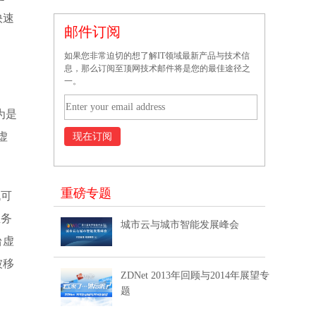
快速
邮件订阅
如果您非常迫切的想了解IT领域最新产品与技术信
息，那么订阅至顶网技术邮件将是您的最佳途径之
一。
为是
虚
重磅专题
机可
业务
城市云与城市智能发展峰会
台虚
被移
ZDNet 2013年回顾与2014年展望专
题