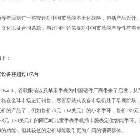
区域领导者应制订一整套针对中国市场的本土化战略，包括产品设计
、文化以及合同条款，与此同时还需要对中国市场的差异性有着
。
如下：
式设备将超过1亿台
FuelBand，谷歌眼镜以及苹果手表为中国硬件厂商带来了启发，从
价格在全球市场进行销售。尽管穿戴式设备市场仍处于早期阶段
的产品了，例如售价79元（12美元）的小米手环，售价299元
及售价188元（30美元）的阿巴町儿童手表手机插卡腕表定位智能手环。
似的功能，但其较低的定价却能吸引更为广阔的消费群体。