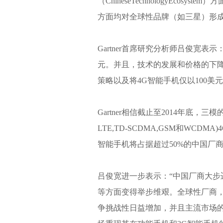
（ChineseTechnologyEc
方面均对全球性品牌（如三星）形
Gartner首席研究分析师吕俊宽表示
元。并且，技术的发展和价格的下
策略以及将4G智能手机仅以100美
Gartner相信截止至2014年底，三
LTE,TD-SCDMA,GSM和WCD
智能手机将占据超过50%的中国厂
吕俊宽进一步表示：“中国厂商大
等方面变得举步维艰。全球性厂商
争挑战性日益增加，并且主流市场的