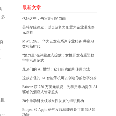
最新文章
牌厂
许多
代码之中，书写她们的自由
英特尔陈葆立：以灵活算力配置为企业带来多
元选择
MWC 2025 | 华为云发布系列专业服务 共赢AI
消
数智新时代
台，
“她力量”在鸿蒙生态绽放：女性开发者重塑数
分，
字生活新范式
最热门的 AI 模型：它们的功能和使用方法
这款古怪的 AI 智能手机可以创建你的数字分身
Faireez 获 750 万美元融资，为租赁市场提供 AI
驱动的酒店式管家服务
负担
20个推动科技领域女性发展的组织机构
Biogen 和 Apple 研究发现智能设备可追踪认知
功能