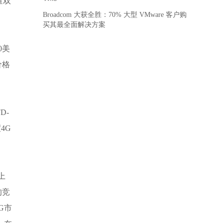
量双
Broadcom 大获全胜：70% 大型 VMware 客户购
买其最全面解决方案
0美
价格
D-
4G
上
的竞
G市