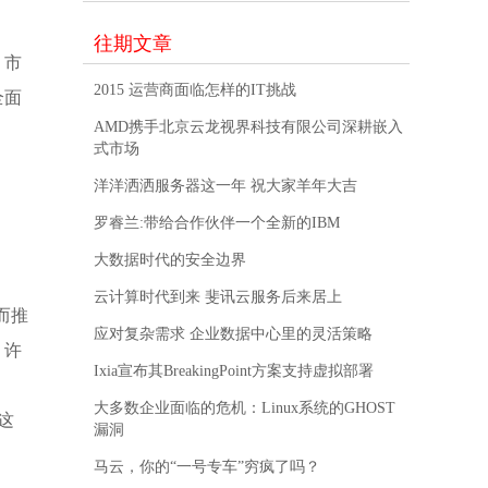
往期文章
、市
2015 运营商面临怎样的IT挑战
全面
AMD携手北京云龙视界科技有限公司深耕嵌入
式市场
洋洋洒洒服务器这一年 祝大家羊年大吉
罗睿兰:带给合作伙伴一个全新的IBM
大数据时代的安全边界
云计算时代到来 斐讯云服务后来居上
而推
应对复杂需求 企业数据中心里的灵活策略
，许
Ixia宣布其BreakingPoint方案支持虚拟部署
大多数企业面临的危机：Linux系统的GHOST
这
漏洞
马云，你的“一号专车”穷疯了吗？