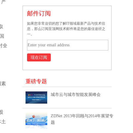
，产
邮件订阅
如果您非常迫切的想了解IT领域最新产品与技术信
取
息，那么订阅至顶网技术邮件将是您的最佳途径之
一。
国
对全
重磅专题
因素
城市云与城市智能发展峰会
股
ZDNet 2013年回顾与2014年展望专
本土
题