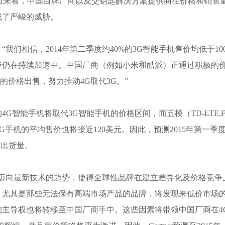
osystem）方面来看，中国白牌厂商以及交钥匙解决方案提供商在价格和销售
成了严峻的威胁。
：“我们相信，2014年第二季度约40%的3G智能手机售价均低于10
降仍在持续加速中。中国厂商（例如小米和酷派）正通过积极的
元的价格出售，努力推动4G取代3G。”
模的4G智能手机将取代3G智能手机的价格区间，而五模（TD-LTE,F
MA)4G手机的平均售价也将接近120美元。因此，预测2015年第一季度
商出货量。
步迈向最新技术的趋势，使得全球性品牌在建立差异化及价格竞争
，尤其是那些无法保有高端市场产品的品牌，将发现来低价市场
主导权也将转移至中国厂商手中。这些因素将带领中国厂商在4