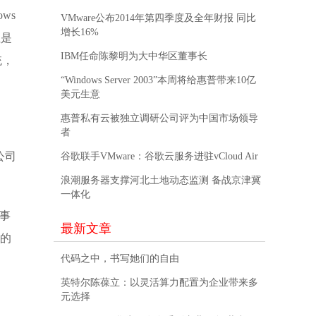
ws
VMware公布2014年第四季度及全年财报 同比
增长16%
但是
IBM任命陈黎明为大中华区董事长
统，
“Windows Server 2003”本周将给惠普带来10亿
美元生意
惠普私有云被独立调研公司评为中国市场领导
者
公司
谷歌联手VMware：谷歌云服务进驻vCloud Air
浪潮服务器支撑河北土地动态监测 备战京津冀
一体化
。事
最新文章
任的
代码之中，书写她们的自由
英特尔陈葆立：以灵活算力配置为企业带来多
元选择