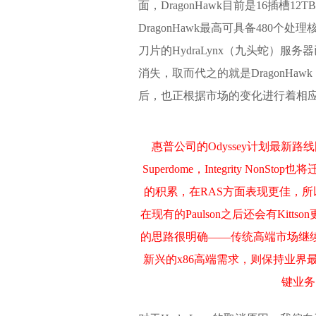
面，DragonHawk目前是16插槽1
DragonHawk最高可具备480个处理
刀片的HydraLynx（九头蛇）服务
消失，取而代之的就是DragonHawk
后，也正根据市场的变化进行着相
惠普公司的Odyssey计划最新路线图
Superdome，Integrity N
的积累，在RAS方面表现更佳，所
在现有的Paulson之后还会有Kitts
的思路很明确——传统高端市场继
新兴的x86高端需求，则保持业界
键业务