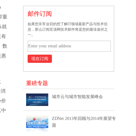
o
邮件订阅
即重
如果您非常迫切的想了解IT领域最新产品与技术信
条就
息，那么订阅至顶网技术邮件将是您的最佳途径之
一。
只有
、数
是惠
之
重磅专题
并消
城市云与城市智能发展峰会
心价
其中
ZDNet 2013年回顾与2014年展望专
题