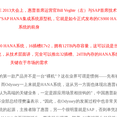
RE 2013大会上，惠普首席运营官Bill Veghte（左）与SAP首席技
t Kraken”SAP HANA集成系统原型机，它就是如今正式发布的CS900 H
系统的前身
S900 HANA系统，16插槽E7v2，拥有12TB内存容量，这可以说是
统，从技术层面讲，完全可以推出32插槽、24TB内存的HANA系
关键在于市场的需求
ey的第一款产品并不是一台“裸机”？这在业界可谓是惯例——先有
Odyssey一上来就是HANA系统，这从另一方面也体现出惠普
认为高端的关键业务，一定是跟应用场景相挂钩的”，中国惠普
部总经理樊瀛表示，“因此，在Odyssey的发展过程中也非常
NA系统的起源，主推者除了惠普，另一个很明显就是SAP，否则单凭