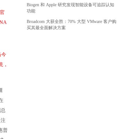
Biogen 和 Apple 研究发现智能设备可追踪认知
功能
术官
Broadcom 大获全胜：70% 大型 VMware 客户购
ANA
买其最全面解决方案
当今
统，
裸
在
副总
关注
惠普