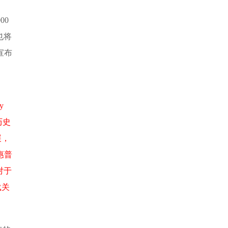
00
也将
宣布
y
历史
展，
惠普
对于
载关