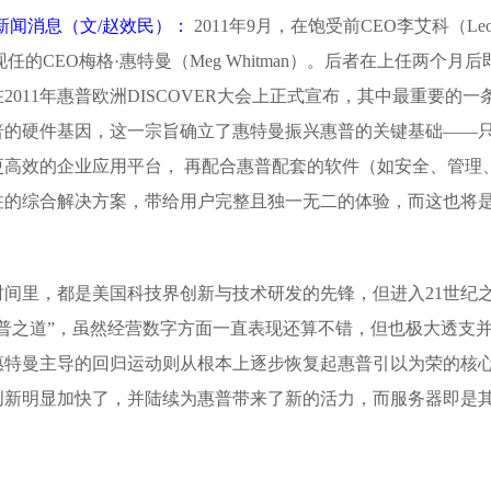
日 新闻消息（文/赵效民）：
2011年9月，在饱受前CEO李艾科（Le
了现任的CEO梅格·惠特曼（Meg Whitman）。后者在上任两个月后
011年惠普欧洲DISCOVER大会上正式宣布，其中最重要的一
普的硬件基因，这一宗旨确立了惠特曼振兴惠普的关键基础——
高效的企业应用平台， 再配合惠普配套的软件（如安全、管理
注的综合解决方案，带给用户完整且独一无二的体验，而这也将
。
间里，都是美国科技界创新与技术研发的先锋，但进入21世纪
普之道”，虽然经营数字方面一直表现还算不错，但也极大透支
惠特曼主导的回归运动则从根本上逐步恢复起惠普引以为荣的核
创新明显加快了，并陆续为惠普带来了新的活力，而服务器即是