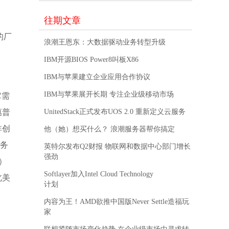
往期文章
的厂
浪潮王恩东：大数据驱动业务转型升级
IBM开源BIOS Power8叫板X86
IBM与苹果建立企业应用合作协议
IBM与苹果展开长期 专注企业级移动市场
它需
惠普
UnitedStack正式发布UOS 2.0 重新定义云服务
非创
他（她）想买什么？ 浪潮服务器帮你搞定
服务
英特尔发布Q2财报 物联网和数据中心部门增长
强劲
）
Softlayer加入Intel Cloud Technology
北美
计划
内容为王！AMD欲推中国版Never Settle造福玩
家