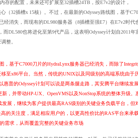
2TB内存的配置，未来还可扩展至32插槽24TB，按E7v2的设计，
核心（32插槽x 15核）。不过，在最新的Odyssey路线图，基于C70
器已经消失，而现有的DL980服务器（8插槽至强E7）在E7v2时代
，而DL580也将进化至第9代产品，这表明Odyssey计划自2011年
应调整。
，基于C7000刀片的HydraLynx服务器已经消失，而除了Integrit
onStop也将迁移至x86平台。当然，传统的UNIX以及同级别的高端系统由于
以惠普的Odyssey计划可以说是两条腿走路，其安腾平台继续发
on更新，并带动HP-UX、OpenVMS以及NonStop系统的整体升级。
续发展，继续为客户提供最高RAS级别的关键业务负载平台，但
最高的关注度，满足相应用户的，以更高性价比的RAS平台来承
的需求，从而覆盖完整的关键业务市场