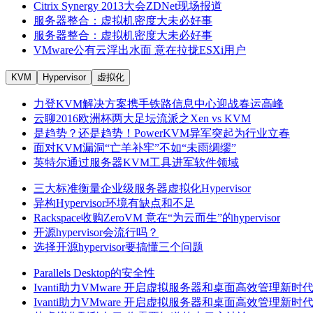
Citrix Synergy 2013大会ZDNet现场报道
服务器整合：虚拟机密度大未必好事
服务器整合：虚拟机密度大未必好事
VMware公有云浮出水面 意在拉拢ESXi用户
力登KVM解决方案携手铁路信息中心迎战春运高峰
云聊2016欧洲杯两大足坛流派之Xen vs KVM
是趋势？还是趋势！PowerKVM异军突起为行业立春
面对KVM漏洞“亡羊补牢”不如“未雨绸缪”
英特尔通过服务器KVM工具进军软件领域
三大标准衡量企业级服务器虚拟化Hypervisor
异构Hypervisor环境有缺点和不足
Rackspace收购ZeroVM 意在“为云而生”的hypervisor
开源hypervisor会流行吗？
选择开源hypervisor要搞懂三个问题
Parallels Desktop的安全性
Ivanti助力VMware 开启虚拟服务器和桌面高效管理新时
Ivanti助力VMware 开启虚拟服务器和桌面高效管理新时