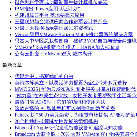
以色列科学家成功研制新生物计算机传感器
IBM推出“Power应用认证计划”
构建超算云平台 落地要靠云应用
三星联想与台湾供应商合作进军云计算产业
外媒：大数据揭示美国居民消费模式
Verizon采用VMware Horizon Mobile推出双系统解决方案
思杰大中华区总裁曹衡康：破解BYOD自由与安全两难境
VMware与SAP推新合作模式：HANA加入vCloud
公有云剧变：VMware进入 戴尔离开
最新文章
代码之中，书写她们的自由
英特尔陈葆立：以灵活算力配置为企业带来多元选择
MWC 2025 | 华为云发布系列专业服务 共赢AI数智新时代
“她力量”在鸿蒙生态绽放：女性开发者重塑数字生活新范
最热门的 AI 模型：它们的功能和使用方法
这款古怪的 AI 智能手机可以创建你的数字分身
Faireez 获 750 万美元融资，为租赁市场提供 AI 驱动
20个推动科技领域女性发展的组织机构
Biogen 和 Apple 研究发现智能设备可追踪认知功能
Broadcom 大获全胜：70% 大型 VMware 客户购买其