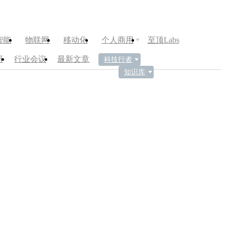
智能
物联网
移动化
个人商用
至顶Labs
研
行业会议
最新文章
科技行者
知识库