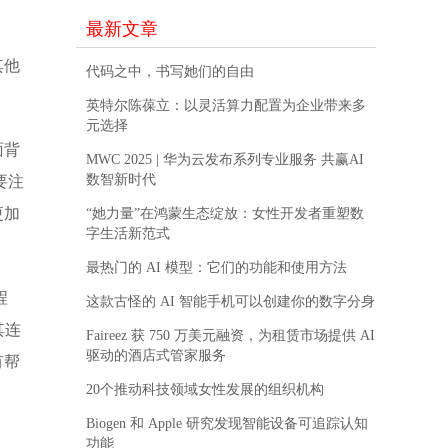
最新文章
其他
代码之中，书写她们的自由
英特尔陈葆立：以灵活算力配置为企业带来多
元选择
面背
MWC 2025 | 华为云发布系列专业服务 共赢AI
数智新时代
要注
更加
“她力量”在鸿蒙生态绽放：女性开发者重塑数
字生活新范式
最热门的 AI 模型：它们的功能和使用方法
程
这款古怪的 AI 智能手机可以创建你的数字分身
其连
Faireez 获 750 万美元融资，为租赁市场提供 AI
驱动的酒店式管家服务
有帮
20个推动科技领域女性发展的组织机构
Biogen 和 Apple 研究发现智能设备可追踪认知
功能