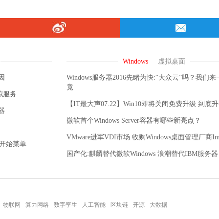
因
Windows服务器2016先睹为快:“大众云”吗？我们
竟
虚拟服务
【IT最大声07.22】Win10即将关闭免费升级 到底
器
微软首个Windows Server容器有哪些新亮点？
VMware进军VDI市场 收购Windows桌面管理厂商Imm
入开始菜单
国产化:麒麟替代微软Windows 浪潮替代IBM服务器
物联网
算力网络
数字孪生
人工智能
区块链
开源
大数据