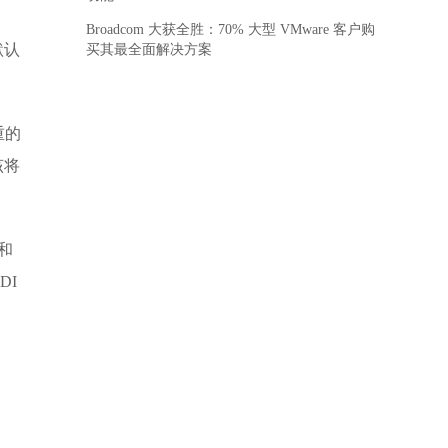
Broadcom 大获全胜：70% 大型 VMware 客户购
默认
买其最全面解决方案
重的
该将
和
DI