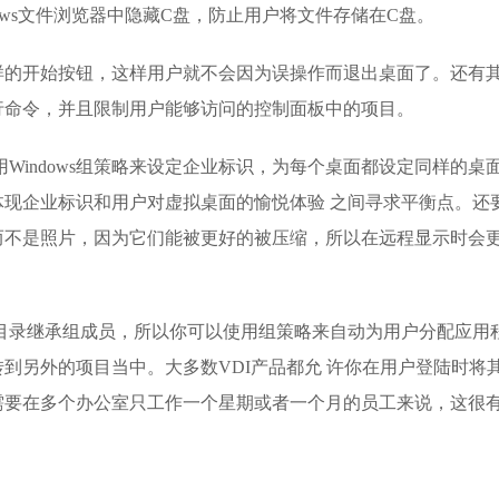
ows文件浏览器中隐藏C盘，防止用户将文件存储在C盘。
样的开始按钮，这样用户就不会因为误操作而退出桌面了。还有
行命令，并且限制用户能够访问的控制面板中的项目。
Windows组策略来设定企业标识，为每个桌面都设定同样的桌
现企业标识和用户对虚拟桌面的愉悦体验 之间寻求平衡点。还
而不是照片，因为它们能被更好的被压缩，所以在远程显示时会
目录继承组成员，所以你可以使用组策略来自动为用户分配应用
到另外的项目当中。大多数VDI产品都允 许你在用户登陆时将
需要在多个办公室只工作一个星期或者一个月的员工来说，这很