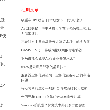
往期文章
在迁
欲重夺HPC榜首 日本研发下一代“京”超算
目录
ASC13探秘：华中科技大学在至强融核上实现6
万倍加速比
P使
惠普针对中国市场推云计算等多种IT解决方案
OASIS：MQTT将成为物联网的标准协议
登
亚马逊能否兑现AWS企业开发承诺?
可以
iPaaS是云应用部署的必杀技？
服务器虚拟化要谨慎！虚拟化前要考虑的存储
问题
更少
移动芯片领域竞争加剧 英特尔面临10大威胁
全面开花 Ubuntu女掌门来华布道云计算
破
Windows系统慢？探究技术外的多方面原因