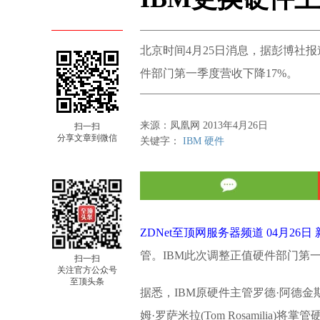
北京时间4月25日消息，据彭博社报
件部门第一季度营收下降17%。
来源：凤凰网 2013年4月26日
扫一扫
分享文章到微信
关键字：
IBM
硬件
ZDNet至顶网服务器频道 04月26日
管。IBM此次调整正值硬件部门第一
扫一扫
关注官方公众号
至顶头条
据悉，IBM原硬件主管罗德·阿德金斯
姆·罗萨米拉(Tom Rosamilia)将