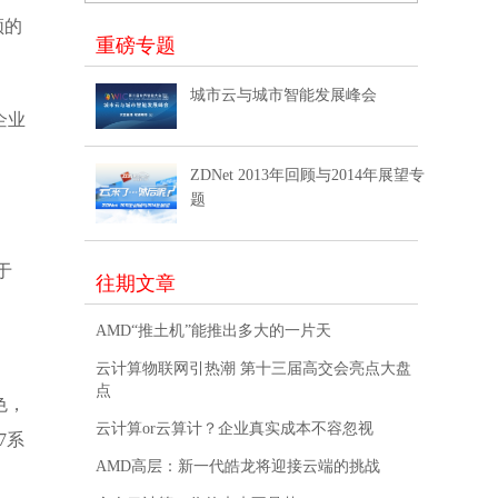
频的
重磅专题
城市云与城市智能发展峰会
企业
ZDNet 2013年回顾与2014年展望专
题
于
往期文章
AMD“推土机”能推出多大的一片天
云计算物联网引热潮 第十三届高交会亮点大盘
点
色，
云计算or云算计？企业真实成本不容忽视
7系
AMD高层：新一代皓龙将迎接云端的挑战