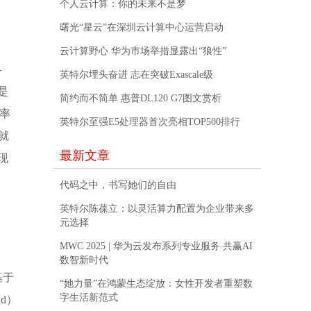
个人云计算：你的未来不是梦
曙光“星云”在深圳云计算中心运营启动
云计算野心 华为市场举措显露出“狼性”
-
英特尔埋头奋进 志在突破Exascale级
是
简约而不简单 惠普DL120 G7图文赏析
速率
英特尔至强E5处理器首次亮相TOP500排行
就
最新文章
现
代码之中，书写她们的自由
英特尔陈葆立：以灵活算力配置为企业带来多
元选择
MWC 2025 | 华为云发布系列专业服务 共赢AI
数智新时代
基于
“她力量”在鸿蒙生态绽放：女性开发者重塑数
字生活新范式
nd）