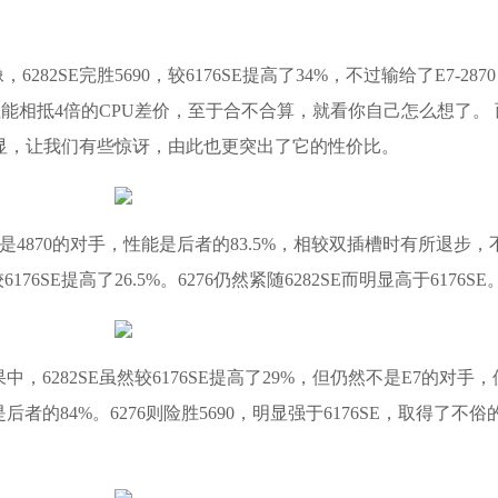
2SE完胜5690，较6176SE提高了34%，不过输给了E7-287
性能相抵4倍的CPU差价，至于合不合算，就看你自己怎么想了。 
并不明显，让我们有些惊讶，由此也更突出了它的性价比。
不是4870的对手，性能是后者的83.5%，相较双插槽时有所退步，
176SE提高了26.5%。6276仍然紧随6282SE而明显高于6176SE
试结果中，6282SE虽然较6176SE提高了29%，但仍然不是E7的对手，
后者的84%。6276则险胜5690，明显强于6176SE，取得了不俗