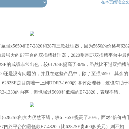
在本页阅读全
650和E7-2820和2870三款处理器，因为5650的价格与6282
前最强大的E7平台的双插槽处理器，2820则是E7双插槽平台中最
SE的成绩非常出色，较6176SE提高了36%，虽然比不过双插槽
强5600还是没有问题的，并且在这些产品中，除了至强5650，其余的
6282SE是目前唯一上到DDR3-1600的 参评处理器，这也有助
-1333的内存，但也强过5690和低端的E7-2820，表现不错。
282SE的实力仍然不错，较6176SE提高了30%，面对4倍价格
7四路平台的最低款E7-4820（比6282SE贵400多美元）则不如