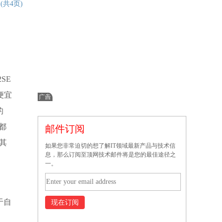
文
(共4页)
SE
便宜
的
都
邮件订阅
于其
如果您非常迫切的想了解IT领域最新产品与技术信
息，那么订阅至顶网技术邮件将是您的最佳途径之
一。
于自