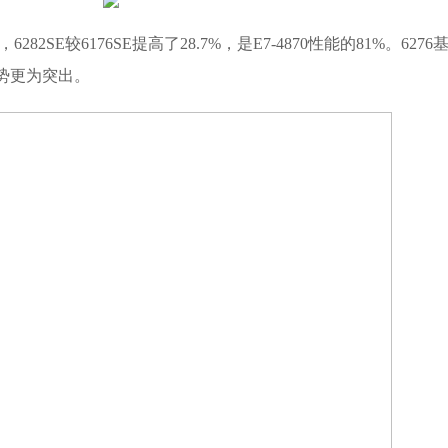
，6282SE较6176SE提高了28.7%，是E7-4870性能的81%。6276
格优势更为突出。