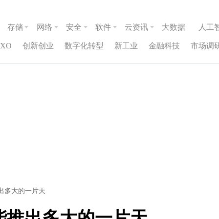
存储
网络
安全
软件
云资讯
大数据
人工
CXO
创新创业
数字化转型
新工业
金融科技
市场调
推出多大的一片天
”能推出多大的一片天