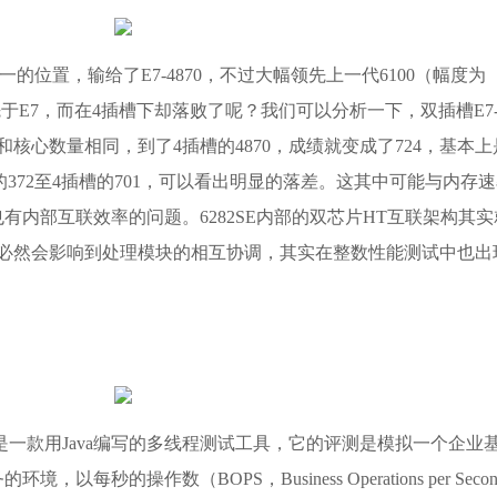
第一的位置，输给了E7-4870，不过大幅领先上一代6100（幅度为
于E7，而在4插槽下却落败了呢？我们可以分析一下，双插槽E7
主频和核心数量相同，到了4插槽的4870，成绩就变成了724，基本上
槽的372至4插槽的701，可以看出明显的落差。这其中可能与内存
，但也有内部互联效率的问题。6282SE内部的双芯片HT互联架构其实
这样必然会影响到处理模块的相互协调，其实在整数性能测试中也出
chmark 2005是一款用Java编写的多线程测试工具，它的评测是模拟一个企业
秒的操作数（BOPS，Business Operations per Seco