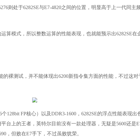
。6276则处于6282SE与E7-4820之间的位置，明显高于上一代同主
运算模式，所以整数运算的性能表现，也就能预示出6282SE在
能的裸测试，并不能体现出6200新指令集方面的性能，不过这对
个128bit FP核心）以及DDR3-1600，6282SE的浮点性能表现出
插槽平台上的王者，英特尔目前没有一款处理器，无疑是5600还是E
690，但败在E7手下，不过虽败犹荣。