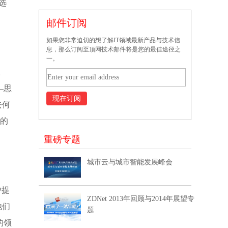
选
邮件订阅
如果您非常迫切的想了解IT领域最新产品与技术信
息，那么订阅至顶网技术邮件将是您的最佳途径之
一。
。
—思
去何
场的
重磅专题
城市云与城市智能发展峰会
户提
ZDNet 2013年回顾与2014年展望专
他们
题
的领