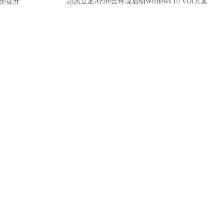
同步提升
思杰立足Azure云环境启动Windows 10 VDI方案