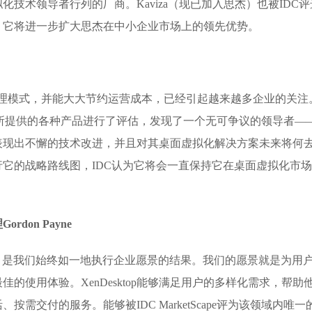
技术领导者行列的厂商。Kaviza（现已加入思杰）也被IDC评
，它将进一步扩大思杰在中小企业市场上的领先优势。
管理模式，并能大大节约运营成本，已经引起越来越多企业的关注
领域内厂商所提供的各种产品进行了评估，发现了一个无可争议的领导者—
品线中表现出不懈的技术改进，并且对其桌面虚拟化解决方案未来将何
它的战略路线图，IDC认为它将会一直保持它在桌面虚拟化市
don Payne
市场领先地位，是我们始终如一地执行企业愿景的结果。我们的愿景就是为用
的使用体验。XenDesktop能够满足用户的多样化需求，帮助
需交付的服务。能够被IDC MarketScape评为该领域内唯一