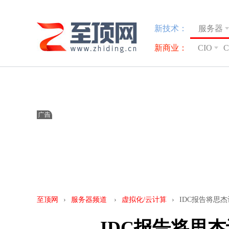
新技术：
服务器
新商业：
CIO
至顶网
›
服务器频道
›
虚拟化/云计算
›
IDC报告将思
IDC报告将思