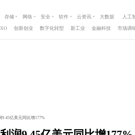
存储
网络
安全
软件
云资讯
大数据
人工
CXO
创新创业
数字化转型
新工业
金融科技
市场调
.45亿美元同比增177%
润9.45亿美元同比增177%