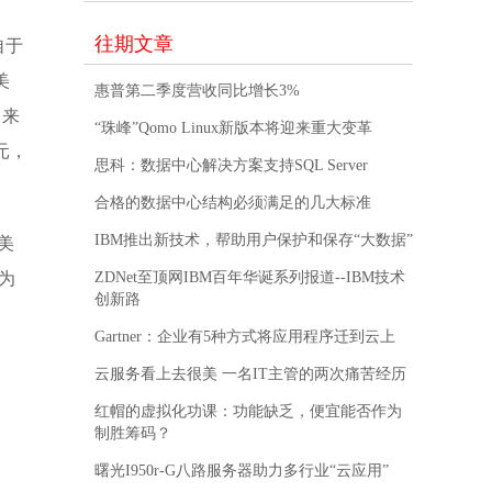
往期文章
自于
美
惠普第二季度营收同比增长3%
；来
“珠峰”Qomo Linux新版本将迎来重大变革
元，
思科：数据中心解决方案支持SQL Server
合格的数据中心结构必须满足的几大标准
IBM推出新技术，帮助用户保护和保存“大数据”
美
幅为
ZDNet至顶网IBM百年华诞系列报道--IBM技术
创新路
Gartner：企业有5种方式将应用程序迁到云上
云服务看上去很美 一名IT主管的两次痛苦经历
红帽的虚拟化功课：功能缺乏，便宜能否作为
制胜筹码？
曙光I950r-G八路服务器助力多行业“云应用”