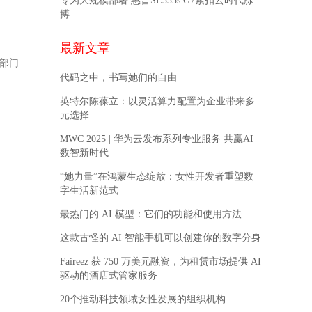
专为大规模部署 惠普SL335s G7紧扣云时代脉
搏
最新文章
部门
代码之中，书写她们的自由
英特尔陈葆立：以灵活算力配置为企业带来多
元选择
MWC 2025 | 华为云发布系列专业服务 共赢AI
数智新时代
“她力量”在鸿蒙生态绽放：女性开发者重塑数
字生活新范式
最热门的 AI 模型：它们的功能和使用方法
这款古怪的 AI 智能手机可以创建你的数字分身
Faireez 获 750 万美元融资，为租赁市场提供 AI
驱动的酒店式管家服务
20个推动科技领域女性发展的组织机构