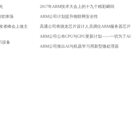
光
2017年ARM技术大会上的十九个精彩瞬间
微软捧场
ARM公司计划提升物联网安全性
开发者峰会上做主
高通公司将骁龙芯片设计人员调往ARM服务器芯片
ARM公司公布CPU与GPU更新计划——一切为了AI
15设备
ARM公司推出AI与机器学习用新型微处理器