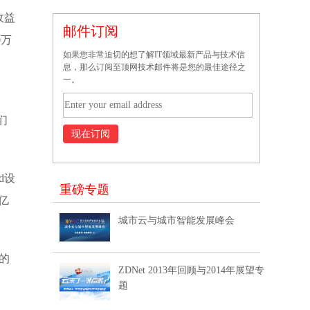
收益
邮件订阅
0万
如果您非常迫切的想了解IT领域最新产品与技术信
息，那么订阅至顶网技术邮件将是您的最佳途径之
一。
们
d设
重磅专题
亿
城市云与城市智能发展峰会
的
ZDNet 2013年回顾与2014年展望专
题