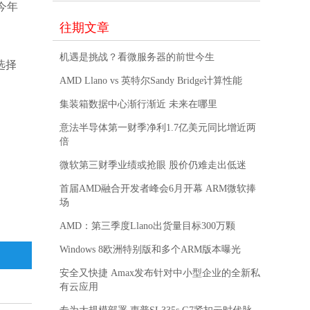
今年
往期文章
机遇是挑战？看微服务器的前世今生
选择
AMD Llano vs 英特尔Sandy Bridge计算性能
集装箱数据中心渐行渐近 未来在哪里
意法半导体第一财季净利1.7亿美元同比增近两
倍
微软第三财季业绩或抢眼 股价仍难走出低迷
首届AMD融合开发者峰会6月开幕 ARM微软捧
场
AMD：第三季度Llano出货量目标300万颗
Windows 8欧洲特别版和多个ARM版本曝光
安全又快捷 Amax发布针对中小型企业的全新私
有云应用