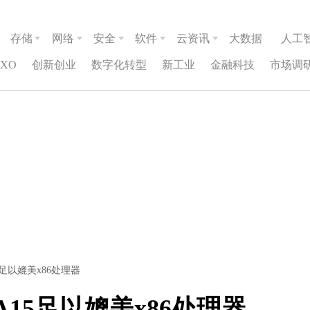
存储
网络
安全
软件
云资讯
大数据
人工
CXO
创新创业
数字化转型
新工业
金融科技
市场调
A15足以媲美x86处理器
x-A15足以媲美x86处理器