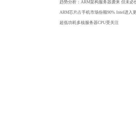
趋势分析：ARM架构服务器袭来 但未必
ARM芯片占手机市场份额90% Intel进
超低功耗多核服务器CPU受关注