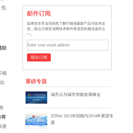
，也
邮件订阅
如果您非常迫切的想了解IT领域最新产品与技术信
息，那么订阅至顶网技术邮件将是您的最佳途径之
一。
辅助
多核
重磅专题
会出
城市云与城市智能发展峰会
地
ZDNet 2013年回顾与2014年展望专
力将
题
标准