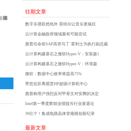
往期文章
括
德
数字乐谱跃然纸外 英特尔让音乐更疯狂
云计算金融政府领域最有可能尝试
惠普任命前SAP高管马丁·霍利士为执行副总裁
云计算构建基石之微软Hyper-V：安装篇1
云计算构建基石之微软Hyper-V：环境篇
微软：数据中心效率将提高75%
带您近距离观赏HP超级计算机中心
惠普称用户强烈反对甲骨文对安腾的决定
Intel第一季度辉煌业绩驳斥行业衰退论
39亿个！集成电路晶体管规模创新纪录
最新文章