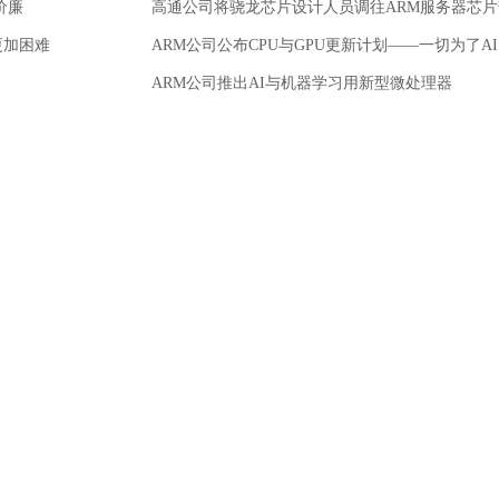
价廉
高通公司将骁龙芯片设计人员调往ARM服务器芯片
入更加困难
ARM公司公布CPU与GPU更新计划——一切为了AI
ARM公司推出AI与机器学习用新型微处理器