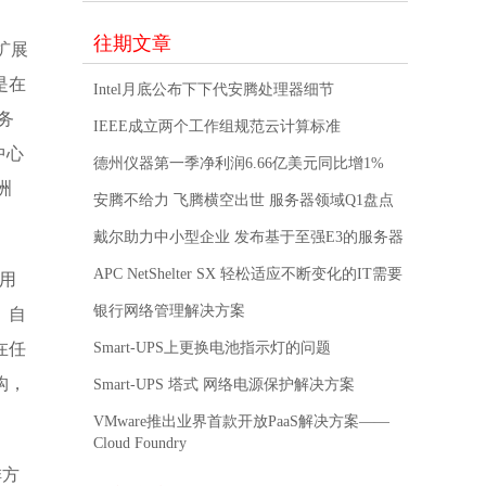
往期文章
扩展
是在
Intel月底公布下下代安腾处理器细节
务
IEEE成立两个工作组规范云计算标准
中心
德州仪器第一季净利润6.66亿美元同比增1%
洲
安腾不给力 飞腾横空出世 服务器领域Q1盘点
戴尔助力中小型企业 发布基于至强E3的服务器
APC NetShelter SX 轻松适应不断变化的IT需要
采用
银行网络管理解决方案
、自
在任
Smart-UPS上更换电池指示灯的问题
构，
Smart-UPS 塔式 网络电源保护解决方案
VMware推出业界首款开放PaaS解决方案——
Cloud Foundry
排方