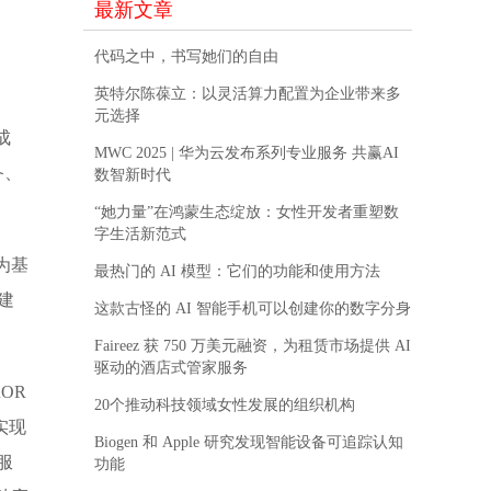
最新文章
代码之中，书写她们的自由
英特尔陈葆立：以灵活算力配置为企业带来多
元选择
成
MWC 2025 | 华为云发布系列专业服务 共赢AI
备、
数智新时代
“她力量”在鸿蒙生态绽放：女性开发者重塑数
字生活新范式
为基
最热门的 AI 模型：它们的功能和使用方法
组建
这款古怪的 AI 智能手机可以创建你的数字分身
Faireez 获 750 万美元融资，为租赁市场提供 AI
驱动的酒店式管家服务
OR
20个推动科技领域女性发展的组织机构
实现
Biogen 和 Apple 研究发现智能设备可追踪认知
服
功能