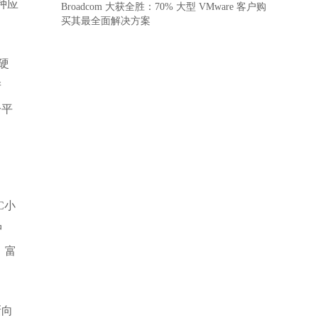
各种应
Broadcom 大获全胜：70% 大型 VMware 客户购
买其最全面解决方案
硬
产
一平
C小
中
，富
渐向