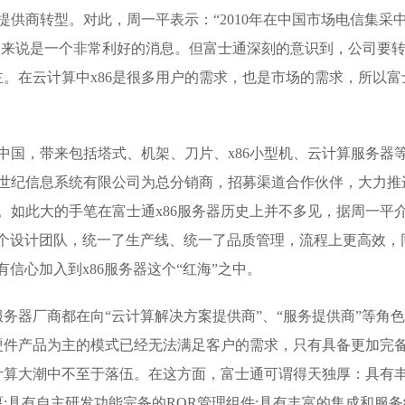
提供商转型。对此，周一平表示：“2010年在中国市场电信集采
们来说是一个非常利好的消息。但富士通深刻的意识到，公司要
。在云计算中x86是很多用户的需求，也是市场的需求，所以富
进军中国，带来包括塔式、机架、刀片、x86小型机、云计算服务器
正世纪信息系统有限公司为总分销商，招募渠道合作伙伴，大力推
展。如此大的手笔在富士通x86服务器历史上并不多见，据周一平
两个设计团队，统一了生产线、统一了品质管理，流程上更高效，
信心加入到x86服务器这个“红海”之中。
务器厂商都在向“云计算解决方案提供商”、“服务提供商”等角
硬件产品为主的模式已经无法满足客户的需求，只有具备更加完
计算大潮中不至于落伍。在这方面，富士通可谓得天独厚：具有
;具有自主研发功能完备的ROR管理组件;具有丰富的集成和服务