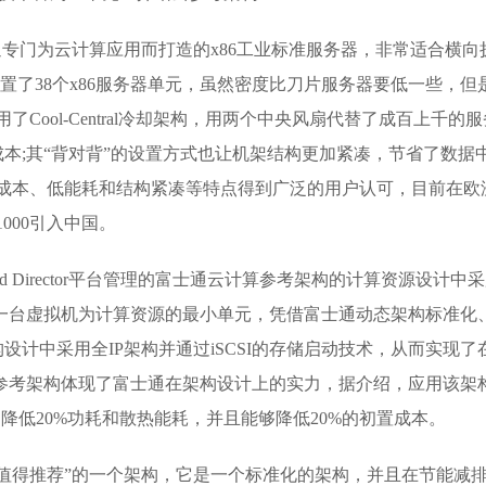
是富士通专门为云计算应用而打造的x86工业标准服务器，非常适合横向
置了38个x86服务器单元，虽然密度比刀片服务器要低一些，但
了Cool-Central冷却架构，用两个中央风扇代替了成百上千的服
本;其“背对背”的设置方式也让机架结构更加紧凑，节省了数据
的低成本、低能耗和结构紧凑等特点得到广泛的用户认可，目前在欧
000引入中国。
Cloud Director平台管理的富士通云计算参考架构的计算资源设计中
上的一台虚拟机为计算资源的最小单元，凭借富士通动态架构标准化
计中采用全IP架构并通过iSCSI的存储启动技术，从而实现了
。云参考架构体现了富士通在架构设计上的实力，据介绍，应用该架
降低20%功耗和散热能耗，并且能够降低20%的初置成本。
值得推荐”的一个架构，它是一个标准化的架构，并且在节能减