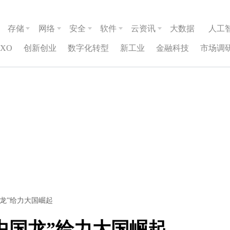
存储
网络
安全
软件
云资讯
大数据
人工
CXO
创新创业
数字化转型
新工业
金融科技
市场调
龙”给力大国崛起
中国龙”给力大国崛起