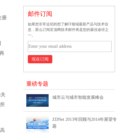
邮件订阅
注册
如果您非常迫切的想了解IT领域最新产品与技术信
息，那么订阅至顶网技术邮件将是您的最佳途径之
一。
司
再
重磅专题
的关
城市云与城市智能发展峰会
键所
ZDNet 2013年回顾与2014年展望专
题
，高