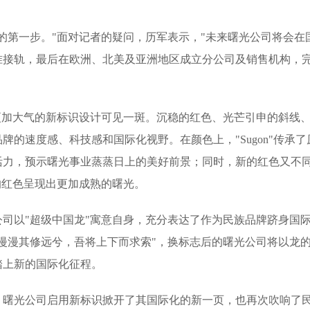
的第一步。"面对记者的疑问，历军表示，"未来曙光公司将会在
准接轨，最后在欧洲、北美及亚洲地区成立分公司及销售机构，
更加大气的新标识设计可见一斑。沉稳的红色、光芒引申的斜线
的速度感、科技感和国际化视野。在颜色上，"Sugon"传承了
活力，预示曙光事业蒸蒸日上的美好前景；同时，新的红色又不
的红色呈现出更加成熟的曙光。
司以"超级中国龙"寓意自身，充分表达了作为民族品牌跻身国
漫漫其修远兮，吾将上下而求索"，换标志后的曙光公司将以龙
踏上新的国际化征程。
。曙光公司启用新标识掀开了其国际化的新一页，也再次吹响了