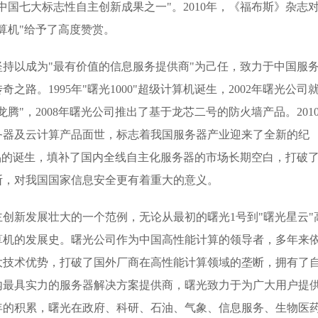
中国七大标志性自主创新成果之一"。2010年，《福布斯》杂志
算机"给予了高度赞赏。
持以成为"最有价值的信息服务提供商"为己任，致力于中国服
路。1995年"曙光1000"超级计算机诞生，2002年曙光公司
腾"，2008年曙光公司推出了基于龙芯二号的防火墙产品。2010
务器及云计算产品面世，标志着我国服务器产业迎来了全新的纪
品的诞生，填补了国内全线自主化服务器的市场长期空白，打破
断，对我国国家信息安全更有着重大的意义。
创新发展壮大的一个范例，无论从最初的曙光1号到"曙光星云"
算机的发展史。曙光公司作为中国高性能计算的领导者，多年来
大技术优势，打破了国外厂商在高性能计算领域的垄断，拥有了
内最具实力的服务器解决方案提供商，曙光致力于为广大用户提
年的积累，曙光在政府、科研、石油、气象、信息服务、生物医