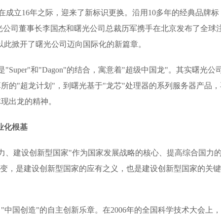
在成立16年之际，迎来了新标识更换。沿用10多年的经典品牌标
册，曙光公司董事长李国杰和曙光公司总裁历军携手在北京发布了全球
n"，以此掀开了曙光公司迈向国际化的新篇章。
"Super"和"Dagon"的结合，寓意着"超级中国龙"。其实曙光公
算所的"超龙计划"，到曙光基于"龙芯"处理器的系列服务器产品，
体现出龙的精神。
业化根基
力、建设创新型国家"作为国家发展战略的核心、提高综合国力
的转变，是建设创新型国家的应有之义，也是建设创新型国家的关
"中国创造"的自主创新乐章。在2006年的全国科学技术大会上