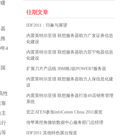
对曙
往期文章
IDF2011：印象与展望
务器
内置英特尔至强 联想服务器助力广发证券信息
就推
化建设
年4
内置英特尔至强 联想服务器助力苏宁电器信息
化建设
了国
扩展刀片产品线 IBM推2款POWER7服务器
内置英特尔至强 联想服务器助力人保信息化建
设
高性
内置英特尔至强 联想服务器打造4S店销售管理
系统
依靠
宏正ATEN参加infoComm China 2011展览
自主
供行
传苹果挖角微软数据中心服务部门总经理
药等
IDF2011:其他特色展台报道