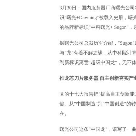
3月30日，国内服务器厂商曙光公司
识"曙光+Dawning"被载入史
的品牌新标识"中科曙光+ Sugo
据曙光公司总裁历军介绍，"Sugon"是
与"龙"有着不解之缘，从中科院计
到新标识寓意"超级中国龙"，无不
推龙芯刀片服务器 自主创新夯实产
党的十七大报告把"提高自主创新能
键。从"中国制造"到"中国创造"
在。
曙光公司这条"中国龙"，谱写了一曲