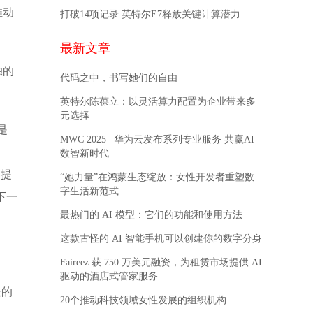
推动
打破14项记录 英特尔E7释放关键计算潜力
最新文章
独的
代码之中，书写她们的自由
英特尔陈葆立：以灵活算力配置为企业带来多
元选择
是
MWC 2025 | 华为云发布系列专业服务 共赢AI
了
数智新时代
件提
“她力量”在鸿蒙生态绽放：女性开发者重塑数
字生活新范式
下一
最热门的 AI 模型：它们的功能和使用方法
这款古怪的 AI 智能手机可以创建你的数字分身
Faireez 获 750 万美元融资，为租赁市场提供 AI
驱动的酒店式管家服务
长的
20个推动科技领域女性发展的组织机构