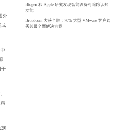
Biogen 和 Apple 研究发现智能设备可追踪认知
功能
国外
Broadcom 大获全胜：70% 大型 VMware 客户购
完成
买其最全面解决方案
、中
原
同于
际、
的精
民族