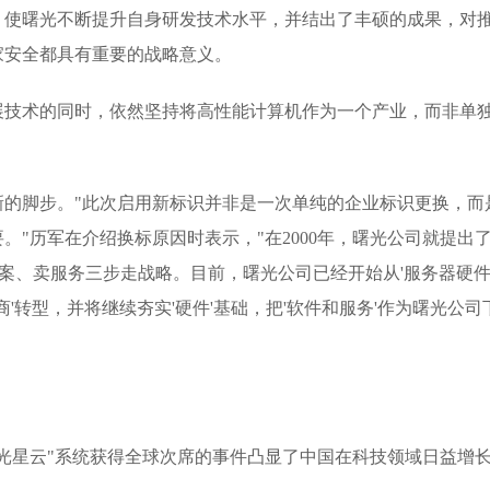
，使曙光不断提升自身研发技术水平，并结出了丰硕的成果，对
家安全都具有重要的战略意义。
展技术的同时，依然坚持将高性能计算机作为一个产业，而非单
新的脚步。"此次启用新标识并非是一次单纯的企业标识更换，而
。"历军在介绍换标原因时表示，"在2000年，曙光公司就提出
方案、卖服务三步走战略。目前，曙光公司已经开始从'服务器硬
商'转型，并将继续夯实'硬件'基础，把'软件和服务'作为曙光公司
光星云"系统获得全球次席的事件凸显了中国在科技领域日益增