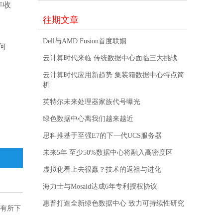
年收
往期文章
Dell与AMD Fusion首度联姻
何
云计算时代来临 传统数据中心面临三大挑战
云计算时代应用新趋势 集装箱数据中心特点简
析
英特尔未来处理器家族代号曝光
绿色数据中心离我们越来越近
思科推基于至强E7的下一代UCS服务器
未来5年 至少50%数据中心将融入高密度区
虚拟化看上去很蠢？技术的返祖与进化
海力士与Mosaid达成6年专利授权协议
惠普打造全新绿色数据中心 致力可持续性研究
却有所下