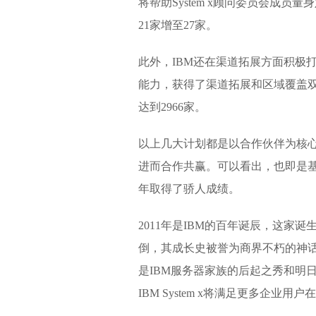
将帮助System x顾问委员会成员
21家增至27家。
此外，IBM还在渠道拓展方面积极
能力，获得了渠道拓展和区域覆盖双丰收
达到2966家。
以上几大计划都是以合作伙伴为核心
进而合作共赢。可以看出，也即是基于这
年取得了骄人成绩。
2011年是IBM的百年诞辰，这家诞
倒，其成长史被誉为商界不朽的神话。I
是IBM服务器家族的后起之秀和明
IBM System x将满足更多企