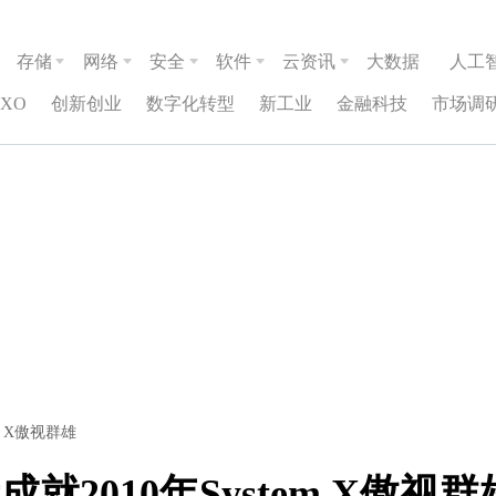
存储
网络
安全
软件
云资讯
大数据
人工
CXO
创新创业
数字化转型
新工业
金融科技
市场调
m X傲视群雄
2010年System X傲视群