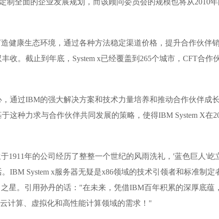
量身定制全面的企业发展规划，而该顾问委员会的规模也将从2010年
打造健康生态环境，通过各种方法稳定渠道价格，提升合作伙伴
。截止到年底，System x已经覆盖到265个城市，CFT合作
，通过IBM的强大解决方案和技术力量培养和推动合作伙伴成
种力求与合作伙伴共同发展的策略，使得IBM System X在20
生于1911年的公司经历了整整一个世纪的风雨洗礼，'蓝色巨人'屹
BM System x服务器无疑是x86领域的技术引领者和标准制定
日之星。引用孙丹的话："在未来，凭借IBM百年积累的深厚底蕴
业用户在云计算、虚拟化和高性能计算领域的需求！"