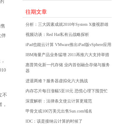
的
往期文章
分析：三大因素成就2010年System X傲视群雄
销售
视频访谈：Red Hat私有云战略探析
伙伴
iPad也能云计算 VMware推出iPad版vSphere应用
IBM海量产品业务猛增 2011再推六大支持举措
长，
惠普简化新一代存储 业内首创融合存储与服务
10
器
进退两难？服务器虚拟化六大挑战
内存芯片每日涨幅5至10元 恐慌心理下囤货忙
立不
深度解析：法律条文使云计算更规范
者，
甲骨文或100万美元出售Sun.com域名
，
IDC：该是接纳云计算的时候了