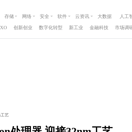
存储
网络
安全
软件
云资讯
大数据
人工
CXO
创新创业
数字化转型
新工业
金融科技
市场调
m工艺
ron处理器 迎接32nm工艺