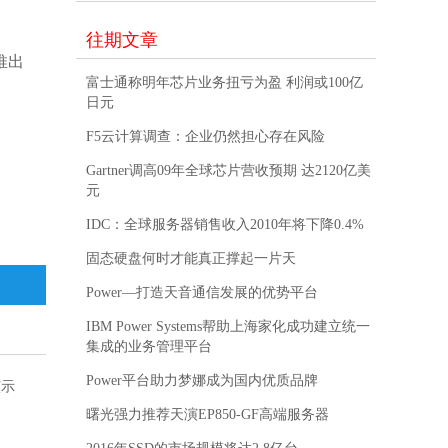
往期文章
推出
富士通称明年芯片业务扭亏为盈 利润或100亿
日元
F5云计算调查：企业仍然担心存在风险
Gartner调高09年全球芯片营收预期 达2120亿美
元
IDC：全球服务器销售收入2010年将下降0.4%
固态硬盘何时才能真正撑起一片天
Power—打造天音通信发展的优势平台
IBM Power Systems帮助上海家化成功建立统一
集成的业务管理平台
Power平台助力梦娜成为国内优质品牌
演示
曙光强力推荐天演EP850-GF高端服务器